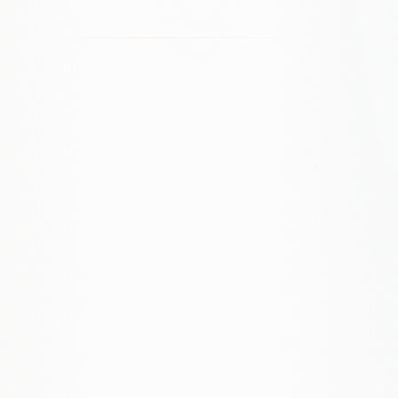
Ile trwa projekt strony?
Proste strony powstają zwykle w 4–8 tygodni, a
bardziej złożone w 8–16. Dokładny
harmonogram ustalamy po etapie odkrycia.