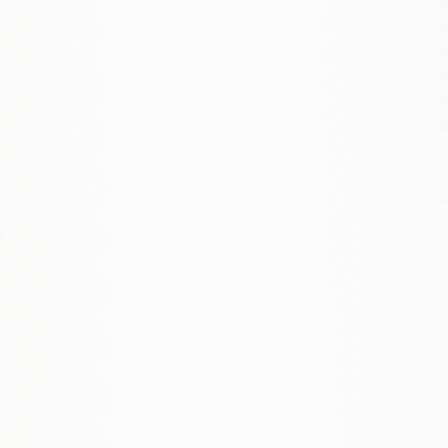
Pracujecie z WordPressem?
A e-commerce?
Jak zapewniacie szybkość?
Czy SEO jest w projekcie web?
Możecie przeprojektować obecną