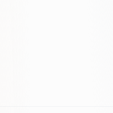
stronę?
Jaki macie proces badań UX?
Oferujecie bieżącą obsługę?
Zostały pytania? Chętnie pomożemy.
Skontaktuj się