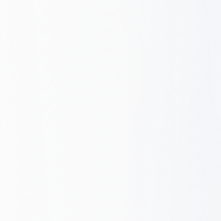
technicznej
Czy budujemy Twoją nową stronę, czy
ulepszamy obecną, dbamy, by spełniała
te standardy. Wydajność, SEO,
konwersja.
Audyt lub wycena
We verify. You ship.
Before audit
After FOXVISITS
CWV
Core Web Vitals
Mobile
Mobile-first
HTML
Semantic HTML
Gaps
All green