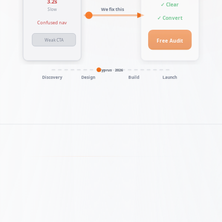
3.2s
✓ Clear
We fix this
Slow
✓ Convert
Confused nav
Free Audit
Weak CTA
Cyprus · 2026
Discovery
Design
Build
Launch