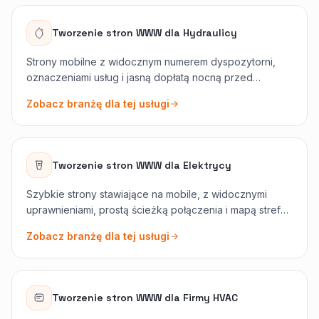
Tworzenie stron WWW
dla
Hydraulicy
Strony mobilne z widocznym numerem dyspozytorni,
oznaczeniami usług i jasną dopłatą nocną przed
przewinięciem. Ruch awaryjny konwertuje lepiej, gdy
Zobacz branżę dla tej usługi
znika tarcie.
Tworzenie stron WWW
dla
Elektrycy
Szybkie strony stawiające na mobile, z widocznymi
uprawnieniami, prostą ścieżką połączenia i mapą strefy
działania. Projekt zamienia awaryjne wyszukiwania w
Zobacz branżę dla tej usługi
umówione zlecenia, bez chowania dowodu pod
pierwszym ekranem.
Tworzenie stron WWW
dla
Firmy HVAC