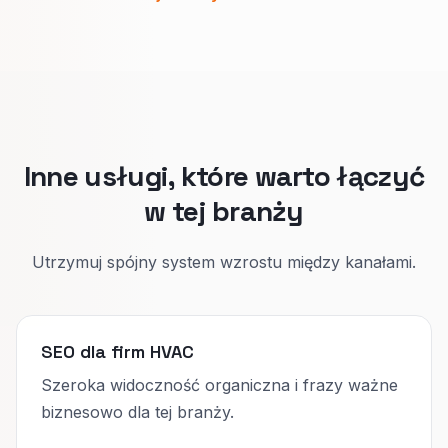
zakresu, kontekstu ceny i kroków rezerwacji.
Jedna główna strona na typ pracy utrzymuje
szczere nagłówki i ułatwia wybór w wynikach.
Inne usługi, które warto łączyć
w tej branży
Utrzymuj spójny system wzrostu między kanałami.
SEO dla firm HVAC
Szeroka widoczność organiczna i frazy ważne
biznesowo dla tej branży.