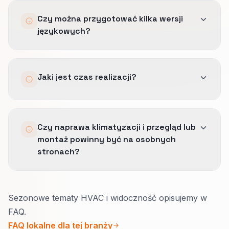
Pomagają lekkie okna informacyjne i
Czy można przygotować kilka wersji
drugorzędne przyciski, dzięki którym ścieżka
językowych?
awaryjna pozostaje czysta, a finansowanie jest
dobrze widoczne przy decyzji o wymianie.
Tak, jeśli rynek tego wymaga.
Jaki jest czas realizacji?
Uporządkujemy wtedy wersje językowe i
sygnały dla wyszukiwarki tak, by nie
konkurowały ze sobą.
Projekty ratunkowe nastawione na telefon
Czy naprawa klimatyzacji i przegląd lub
mogą wejść w kilka tygodni, a realizacje
montaż powinny być na osobnych
wielolokalizacyjne trwają dłużej, zależnie od
stronach?
integracji.
Zwykle tak.
Sezonowe tematy HVAC i widoczność opisujemy w
Awaria wymaga pilności i szybkiego kontaktu.
FAQ.
Przegląd i montaż potrzebują jaśniejszego
FAQ lokalne dla tej branży