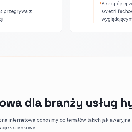
Bez spójnej w
t przegrywa z
świetni facho
i.
wyglądającymi
towa dla branży usług h
rona internetowa odnosimy do tematów takich jak awaryjne
acje łazienkowe