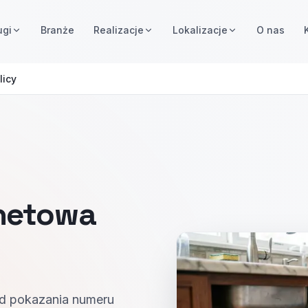
ugi
Branże
Realizacje
Lokalizacje
O nas
licy
rnetowa
od pokazania numeru