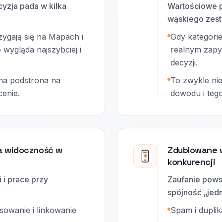
cyzja pada w kilka
Wartościowe pr
wąskiego zest
zygają się na Mapach i
Gdy kategorie
wygląda najszybciej i
realnym zapy
decyzji.
dna podstrona na
To zwykle nie
cenie.
dowodu i teg
a widoczność w
Zdublowane w
konkurencji
 i prace przy
Zaufanie powst
spójność „jedn
sowanie i linkowanie
Spam i duplika