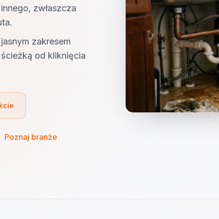
 innego, zwłaszcza
ta.
z jasnym zakresem
ścieżką od kliknięcia
kcie
·
Poznaj branże