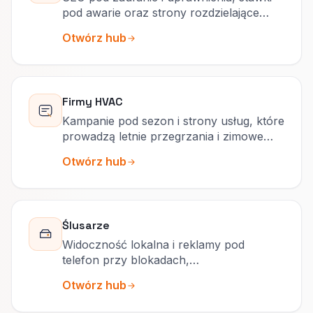
pod awarie oraz strony rozdzielające
modernizację od pilnych wezwań.
Otwórz hub
Firmy HVAC
Kampanie pod sezon i strony usług, które
prowadzą letnie przegrzania i zimowe
awarie do właściwych lejków.
Otwórz hub
Ślusarze
Widoczność lokalna i reklamy pod
telefon przy blokadach,
przekodowaniach i dopłatach nocnych,
Otwórz hub
które klient rozumie.