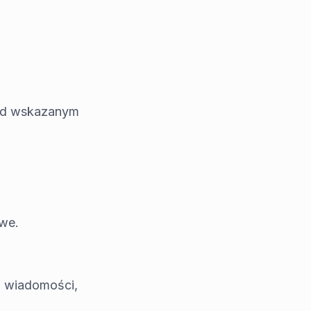
pod wskazanym
owe.
z wiadomości,