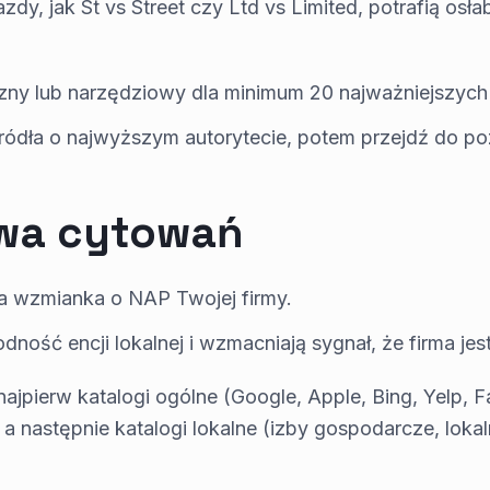
zdy, jak St vs Street czy Ltd vs Limited, potrafią osł
zny lub narzędziowy dla minimum 20 najważniejszych
ódła o najwyższym autorytecie, potem przejdź do po
wa cytowań
a wzmianka o NAP Twojej firmy.
ność encji lokalnej i wzmacniają sygnał, że firma jest
 najpierw katalogi ogólne (Google, Apple, Bing, Yelp,
 a następnie katalogi lokalne (izby gospodarcze, loka