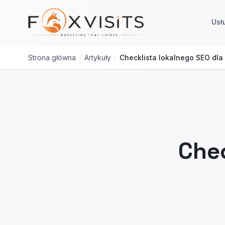
Przejdź do treści głównej
Usł
Strona główna
/
Artykuły
/
Checklista lokalnego SEO dla 
Chec