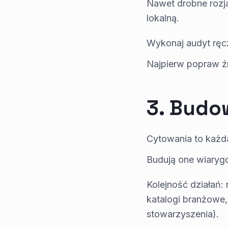
Nawet drobne rozja
lokalną.
Wykonaj audyt ręc
Najpierw popraw źr
3. Budo
Cytowania to każd
Budują one wiarygod
Kolejność działań:
katalogi branżowe,
stowarzyszenia).