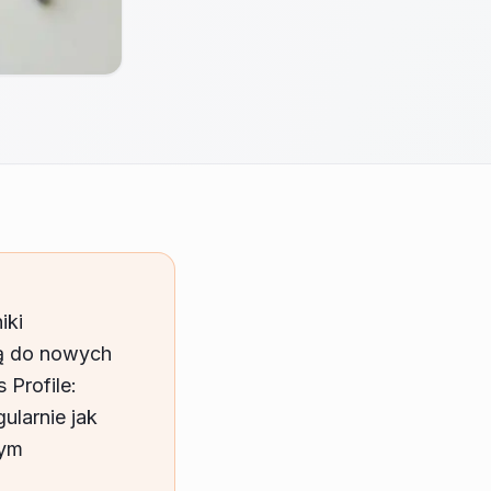
iki
gą do nowych
Profile:
ularnie jak
tym