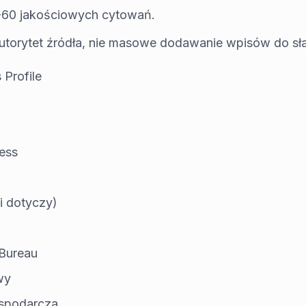
-60 jakościowych cytowań.
 autorytet źródła, nie masowe dodawanie wpisów do s
 Profile
ess
li dotyczy)
 Bureau
wy
ospodarcza