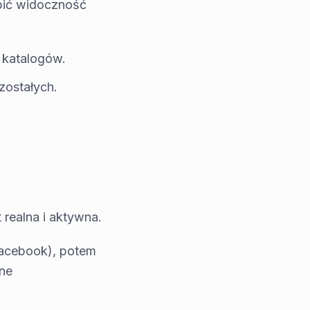
abić widoczność
 katalogów.
zostałych.
 realna i aktywna.
 Facebook), potem
lne