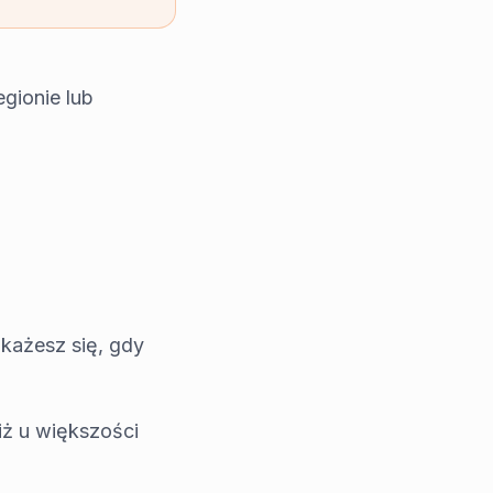
egionie lub
okażesz się, gdy
iż u większości