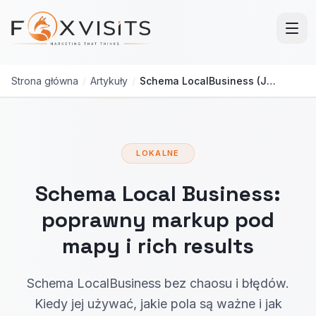
Przejdź do treści głównej
Strona główna
/
Artykuły
/
Schema LocalBusiness (JSON-LD): wdrożenie i walidacja
LOKALNE
Schema Local Business:
poprawny markup pod
mapy i rich results
Schema LocalBusiness bez chaosu i błędów.
Kiedy jej używać, jakie pola są ważne i jak