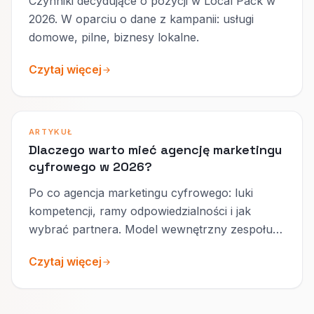
Czynniki decydujące o pozycji w Local Pack w
2026. W oparciu o dane z kampanii: usługi
domowe, pilne, biznesy lokalne.
Czytaj więcej
ARTYKUŁ
Dlaczego warto mieć agencję marketingu
cyfrowego w 2026?
Po co agencja marketingu cyfrowego: luki
kompetencji, ramy odpowiedzialności i jak
wybrać partnera. Model wewnętrzny zespołu a
agencja zewnętrzna oraz realistyczne
Czytaj więcej
oczekiwania na 90 dni.