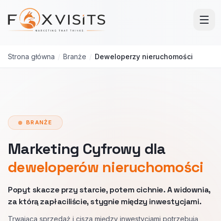
Przejdź do treści głównej
Strona główna
/
Branże
/
Deweloperzy nieruchomości
BRANŻE
Marketing Cyfrowy dla
deweloperów nieruchomości
Popyt skacze przy starcie, potem cichnie. A widownia,
za którą zapłaciliście, stygnie między inwestycjami.
Trwająca sprzedaż i cisza między inwestycjami potrzebują