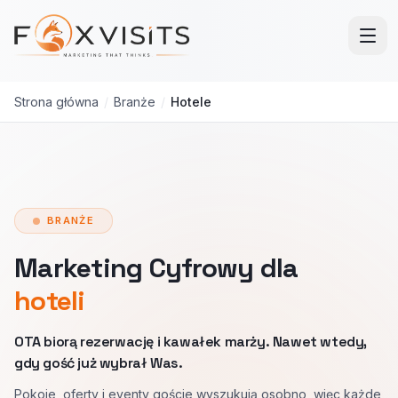
Przejdź do treści głównej
Strona główna
/
Branże
/
Hotele
BRANŻE
Marketing Cyfrowy dla
hoteli
OTA biorą rezerwację i kawałek marży. Nawet wtedy,
gdy gość już wybrał Was.
Pokoje, oferty i eventy goście wyszukują osobno, więc każde