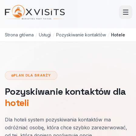
Przejdź do treści głównej
Strona główna
/
Usługi
/
Pozyskiwanie kontaktów
/
Hotele
PLAN DLA BRANŻY
Pozyskiwanie kontaktów dla
hoteli
Dla hoteli system pozyskiwania kontaktów ma
odróżniać osobę, która chce szybko zarezerwować,
od tej, która dopiero porównuje opcje.