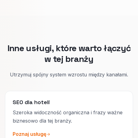
Portale zostaw tam, gdzie naprawdę pomagają
w odkryciu hotelu, ale dopracujcie własną
stronę tak, by tam najłatwiej domknąć zakup.
Inne usługi, które warto łączyć
w tej branży
Utrzymuj spójny system wzrostu między kanałami.
SEO dla hoteli
Szeroka widoczność organiczna i frazy ważne
biznesowo dla tej branży.
Poznaj usługę