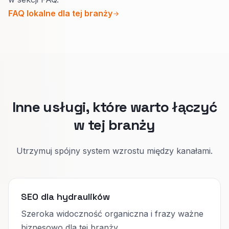
łatwego numeru i jawnych miast wyjazdu.
FAQ lokalne dla tej branży
Bojler potrzebuje miejsca na zakres,
sprawność i umówienie wizyty.
Łączymy strony linkami, żeby obie mogły
dobrze wypaść w Google bez walki o te same
frazy.
Inne usługi, które warto łączyć
w tej branży
Utrzymuj spójny system wzrostu między kanałami.
SEO dla hydraulików
Szeroka widoczność organiczna i frazy ważne
biznesowo dla tej branży.