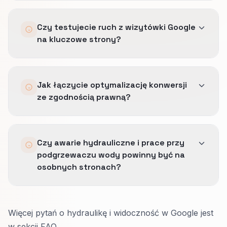
organicznym potrzebują zwykle więcej czasu.
Może ograniczyć niekwalifikowane kliknięcia,
Czy testujecie ruch z wizytówki Google
podnosząc zamknięcia na pożądanych
na kluczowe strony?
rozmowach.
Przychód netto często rośnie.
Tak.
Jak łączycie optymalizację konwersji
Używamy unikalnych tagów kampanii w
ze zgodnością prawną?
linkach i osobnych pul numerów tam, gdzie
jest to dopuszczalne.
Najpierw upewniamy się, że komunikaty o
Czy awarie hydrauliczne i prace przy
opłatach, czasie reakcji i zakresie usług są
podgrzewaczu wody powinny być na
zgodne z realną ofertą i wymaganiami
osobnych stronach?
prawnymi.
Dopiero potem skalujemy zatwierdzone wersje
Zwykle tak.
tekstu.
Więcej pytań o hydraulikę i widoczność w Google jest
Awaria potrzebuje szybkiej strony na telefon,
w sekcji FAQ.