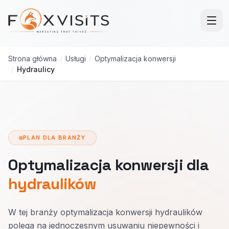
Przejdź do treści głównej
Strona główna
/
Usługi
/
Optymalizacja konwersji
/
Hydraulicy
PLAN DLA BRANŻY
Optymalizacja konwersji dla
hydraulików
W tej branży optymalizacja konwersji hydraulików
polega na jednoczesnym usuwaniu niepewności i