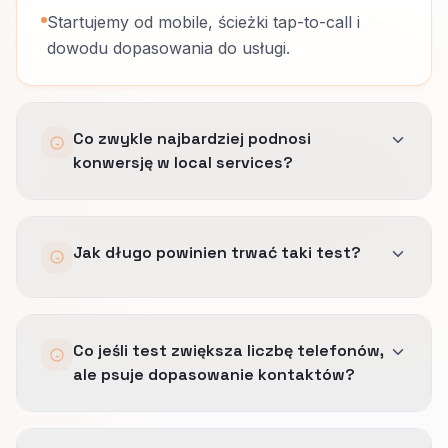
Startujemy od mobile, ścieżki tap-to-call i
dowodu dopasowania do usługi.
Co zwykle najbardziej podnosi
konwersję w local services?
Usunięcie tarcia przed telefonem, wcześniejsze
Jak długo powinien trwać taki test?
pokazanie dopasowania do strefy działania i
jasne oczekiwania co do reakcji.
Szybkość jest ważna, ale źle dopasowany
Na tyle długo, żeby objąć dość wizyt o
telefon nadal kosztuje.
Co jeśli test zwiększa liczbę telefonów,
wyraźnej intencji zakupu i sensowną mieszankę
ale psuje dopasowanie kontaktów?
ruchu w tygodniu oraz po godzinach.
Szybka kategoria też potrzebuje dobrej jakości
Wycofujemy go.
próby.