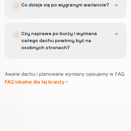
Co dzieje się po wygranym wariancie?
Dobra wygrana CRO skraca drogę do kontaktu
bez dokładania większej liczby złych połączeń.
Dokumentujemy zasady call path, logikę
Czy naprawa po burzy i wymiana
krótkiego formularza i układ dowodu zaufania,
całego dachu powinny być na
żeby operacja mogła utrzymać szybszą
osobnych stronach?
ścieżkę.
Zwykle tak.
Awarie dachu i planowane wymiany opisujemy w FAQ.
Po burzy liczy się szybki kontakt i dowód, że
FAQ lokalne dla tej branży
rozumiecie szkody z polisy.
Przy wymianie liczy się zakres, czas i sposób
płatności.
Łączymy strony linkami, żeby obie mogły
dobrze wypaść bez jednej „strony na
wszystko”.