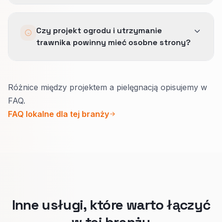
bez dokładania większej liczby złych połączeń.
Dokumentujemy zasady call path, logikę
Czy projekt ogrodu i utrzymanie
krótkiego formularza i układ dowodu zaufania,
trawnika powinny mieć osobne strony?
żeby operacja mogła utrzymać szybszą
ścieżkę.
Tak.
Różnice między projektem a pielęgnacją opisujemy w
Projekt sprzedaje efekt i historię realizacji.
FAQ.
Utrzymanie sprzedaje regularność,
FAQ lokalne dla tej branży
terminowość i obszar dojazdu.
Jedna główna strona na typ usługi pomaga
Google i właścicielom domów trafić w sedno.
Inne usługi, które warto łączyć
w tej branży