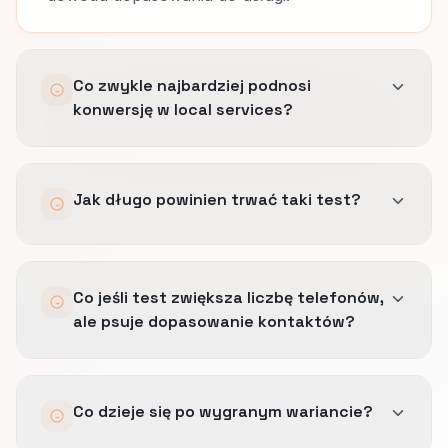
Co zwykle najbardziej podnosi
konwersję w local services?
Usunięcie tarcia przed telefonem, wcześniejsze
Jak długo powinien trwać taki test?
pokazanie dopasowania do strefy działania i
jasne oczekiwania co do reakcji.
Szybkość jest ważna, ale źle dopasowany
Na tyle długo, żeby objąć dość wizyt o
telefon nadal kosztuje.
Co jeśli test zwiększa liczbę telefonów,
wyraźnej intencji zakupu i sensowną mieszankę
ale psuje dopasowanie kontaktów?
ruchu w tygodniu oraz po godzinach.
Szybka kategoria też potrzebuje dobrej jakości
Wycofujemy go.
próby.
Co dzieje się po wygranym wariancie?
Dobra wygrana CRO skraca drogę do kontaktu