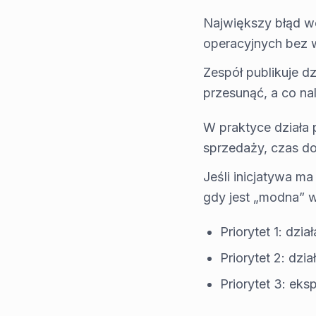
Największy błąd we
operacyjnych bez 
Zespół publikuje dz
przesunąć, a co na
W praktyce działa 
sprzedaży, czas do 
Jeśli inicjatywa ma
gdy jest „modna” w
Priorytet 1: dz
Priorytet 2: dzia
Priorytet 3: ek