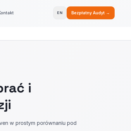
Kontakt
Bezpłatny Audyt →
EN
rać i
ji
-driven w prostym porównaniu pod