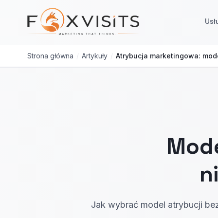
Przejdź do treści głównej
Usł
Strona główna
/
Artykuły
/
Atrybucja marketingowa: mode
Mode
n
Jak wybrać model atrybucji bez 