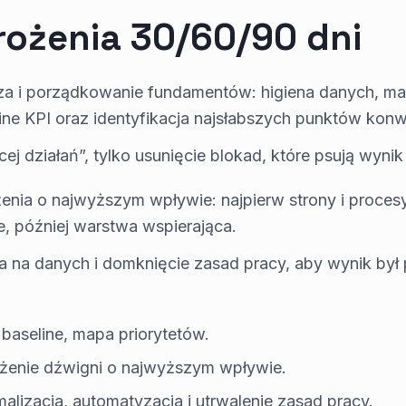
rożenia 30/60/90 dni
za i porządkowanie fundamentów: higiena danych, map
ne KPI oraz identyfikacja najsłabszych punktów konwe
cej działań”, tylko usunięcie blokad, które psują wynik 
enia o najwyższym wpływie: najpierw strony i proces
, później warstwa wspierająca.
ja na danych i domknięcie zasad pracy, aby wynik był 
 baseline, mapa priorytetów.
żenie dźwigni o najwyższym wpływie.
alizacja, automatyzacja i utrwalenie zasad pracy.