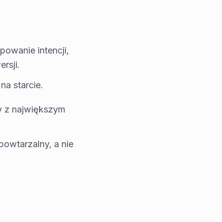
owanie intencji,
rsji.
na starcie.
y z największym
powtarzalny, a nie