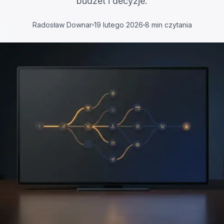
budżet i decyzje.
Radosław Downar
19 lutego 2026
8 min czytania