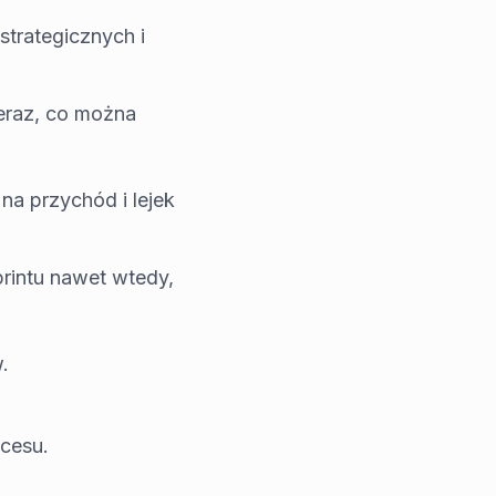
strategicznych i
 teraz, co można
na przychód i lejek
sprintu nawet wtedy,
.
kcesu.