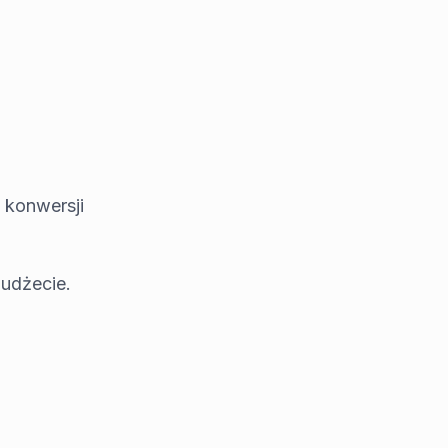
 konwersji
budżecie.