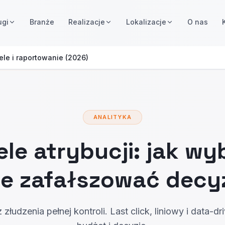
ugi
Branże
Realizacje
Lokalizacje
O nas
le i raportowanie (2026)
ANALITYKA
le atrybucji: jak wyb
ie zafałszować decyz
złudzenia pełnej kontroli. Last click, liniowy i data