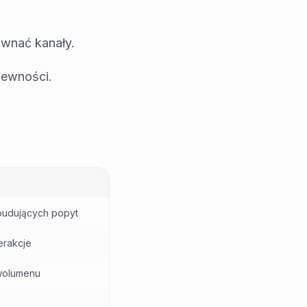
ównać kanały.
pewności.
budujących popyt
erakcje
wolumenu