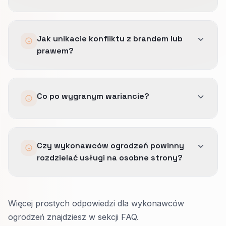
ogrodzeń, a nie arbitralne dwa tygodnie.
Reguły stop-loss cofają wariant i
Jak unikacie konfliktu z brandem lub
dokumentujemy, czemu hipoteza nie zadziałała.
prawem?
Zmiany komunikatu przechodzą przez te same
Co po wygranym wariancie?
zatwierdzone bloki co reklamy i SEO.
Dokumentujemy wzorzec, szkolimy operację i
Czy wykonawców ogrodzeń powinny
wdrażamy jako domyślny standard, żeby efekt
rozdzielać usługi na osobne strony?
został.
Często tak.
Więcej prostych odpowiedzi dla wykonawców
Gdy inny jest zakres pracy, klient albo pilność,
ogrodzeń znajdziesz w sekcji FAQ.
osobne strony utrzymują szczere nagłówki i