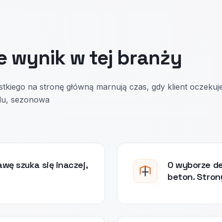
e wynik w tej branży
stkiego na stronę główną marnują czas, gdy klient oczekuj
zdu, sezonowa
wę szuka się inaczej,
O wyborze de
beton. Stron