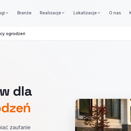
ugi
Branże
Realizacje
Lokalizacje
O nas
y ogrodzeń
w dla
odzeń
iać zaufanie