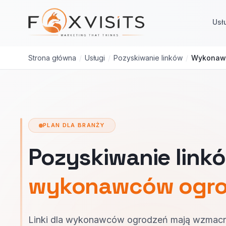
Przejdź do treści głównej
Usł
Strona główna
/
Usługi
/
Pozyskiwanie linków
/
Wykonawc
PLAN DLA BRANŻY
Pozyskiwanie linkó
wykonawców ogr
Linki dla wykonawców ogrodzeń mają wzmacn