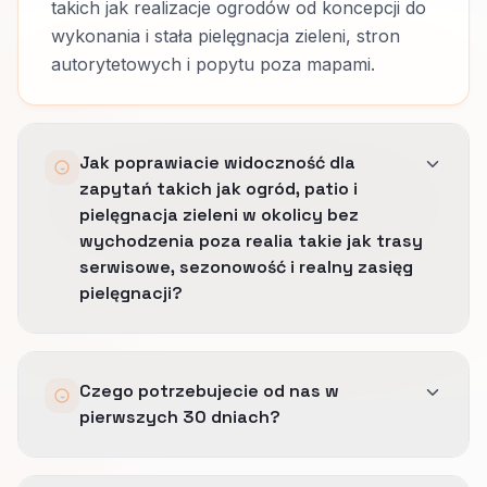
takich jak realizacje ogrodów od koncepcji do
wykonania i stała pielęgnacja zieleni, stron
autorytetowych i popytu poza mapami.
Jak poprawiacie widoczność dla
zapytań takich jak ogród, patio i
pielęgnacja zieleni w okolicy bez
wychodzenia poza realia takie jak trasy
serwisowe, sezonowość i realny zasięg
pielęgnacji?
Porządkujemy profil, język miast i strony
Czego potrzebujecie od nas w
lokalne tak, by widoczność rosła tylko tam,
pierwszych 30 dniach?
gdzie operacja naprawdę dowozi.
Zasada jest prosta: mocniejszy dowód w