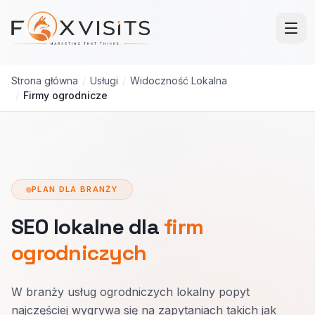
Przejdź do treści głównej
Strona główna
/
Usługi
/
Widoczność Lokalna
/
Firmy ogrodnicze
PLAN DLA BRANŻY
SEO lokalne dla
firm
ogrodniczych
W branży usług ogrodniczych lokalny popyt
najczęściej wygrywa się na zapytaniach takich jak