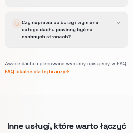
trzech wersji firmy.
Przez ciaśniejsze dopasowania, wykluczenia dla
Czy naprawa po burzy i wymiana
słabej pracy i spisaną listę połączeń, których
całego dachu powinny być na
zespół nie chce, jeszcze zanim zapadnie
osobnych stronach?
decyzja o skali.
Zwykle tak.
Awarie dachu i planowane wymiany opisujemy w FAQ.
Po burzy liczy się szybki kontakt i dowód, że
FAQ lokalne dla tej branży
rozumiecie szkody z polisy.
Przy wymianie liczy się zakres, czas i sposób
płatności.
Łączymy strony linkami, żeby obie mogły
dobrze wypaść bez jednej „strony na
wszystko”.
Inne usługi, które warto łączyć