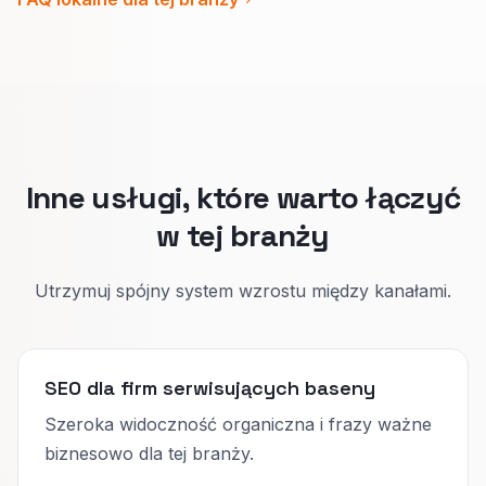
harmonogram.
Naprawa: szybka diagnoza i co robicie przy
pierwszej wizycie.
Podział poprawia jakość zgłoszeń i kalendarz.
Inne usługi, które warto łączyć
w tej branży
Utrzymuj spójny system wzrostu między kanałami.
SEO dla firm serwisujących baseny
Szeroka widoczność organiczna i frazy ważne
biznesowo dla tej branży.