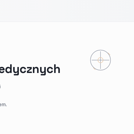
medycznych
i
tem.