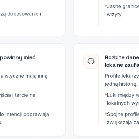
Jasne granic
szą dopasowanie i
wizyty.
a powinny mieć
Rozbite dane
lokalne zauf
alistyczne mają inną
Profile lekar
jedną historię.
cia i tarcie na
Luki między w
lokalnych wy
 intencji poprawiają
Spójne profil
.
zwiększają za