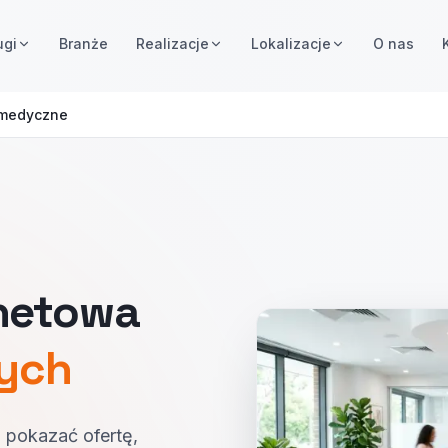
ugi
Branże
Realizacje
Lokalizacje
O nas
i medyczne
rnetowa
nych
 pokazać ofertę,