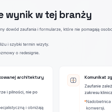
e wynik w tej branży
wany dowód zaufania i formularze, które nie pomagają oso
iżu i szybki termin wizyty.
ozmowy o redesignie.
owanej architektury
Komunikat zg
Zaufanie zależ
e i pilności, nie po
zakresu klinic
Nadobietnica
ecjalistyczną i obniżają
konwersji.