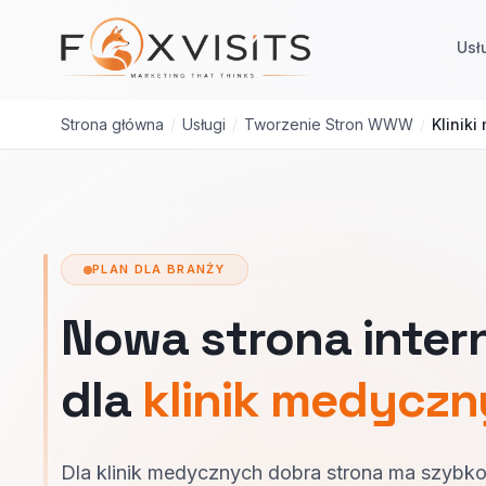
Przejdź do treści głównej
Usł
Strona główna
/
Usługi
/
Tworzenie Stron WWW
/
Klinik
PLAN DLA BRANŻY
Nowa strona inte
dla
klinik medycz
Dla klinik medycznych dobra strona ma szybko