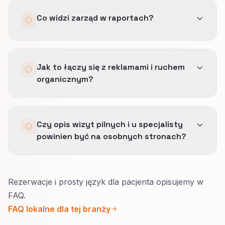
Wcześniejsze filtry geograficzne i zakresu,
Najczęściej chodzi o usługi takie jak: wizyty
Co widzi zarząd w raportach?
jaśniejsze oczekiwania w komunikacie oraz
pilne i konsultacje specjalistyczne.
pętle informacji zwrotnej, gdy sprzedaż
oznacza nietrafione źródła.
Jakość źródeł spięta z przychodem, nie suma
Jak to łączy się z reklamami i ruchem
kontaktów.
organicznym?
Wstrzymane segmenty tłumaczą, która intencja
nie przeszła testu marży.
Te same definicje dobrze dopasowanego
Czy opis wizyt pilnych i u specjalisty
kontaktu obowiązują w tym systemie, w SEO i w
powinien być na osobnych stronach?
SEO lokalnym, żeby żaden kanał nie chował się
za wolumenem.
Zwykle tak.
Rezerwacje i prosty język dla pacjenta opisujemy w
Strona pilna potrzebuje dzisiejszych godzin, jak
FAQ.
szybko przyjmujecie i co uznajecie za pilne.
FAQ lokalne dla tej branży
Strona specjalisty: kogo leczycie, jak się