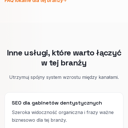
FAQ lokalne dla tej branży
Wizyta z bólem skupia się na ulgę, prawdziwej
dostępności tego samego dnia i bezpiecznym
języku.
Wizytówka i biogramy mają zgadzać się z
treścią strony, żeby Google i asystenci AI nie
mylili zakresu.
Inne usługi, które warto łączyć
w tej branży
Utrzymuj spójny system wzrostu między kanałami.
SEO dla gabinetów dentystycznych
Szeroka widoczność organiczna i frazy ważne
biznesowo dla tej branży.