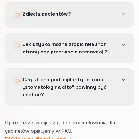
Tak, jeśli gabinet rzeczywiście obsługuje
Zdjęcia pacjentów?
pacjentów w kilku językach.
Wtedy porządkujemy strukturę i wdrażamy
poprawne oznaczenia językowe.
Tak, ale tylko przy jasnej zgodzie na publikację i
Jak szybko można zrobić relaunch
z ostrożnym podejściem do prywatności.
strony bez przerwania rezerwacji?
Przy mniejszej stronie często mówimy o kilku
Czy strona pod implanty i strona
tygodniach.
„stomatolog na cito” powinny być
Przy wielu lokalizacjach i większej liczbie
osobne?
integracji potrzeba więcej czasu, ale planujemy
wdrożenie tak, by nie urwać zapisów.
Tak.
Opinie, rezerwacje i zgodne sformułowania dla
Konsultacja tłumaczy przebieg, badania i
gabinetów opisujemy w FAQ.
płatności.