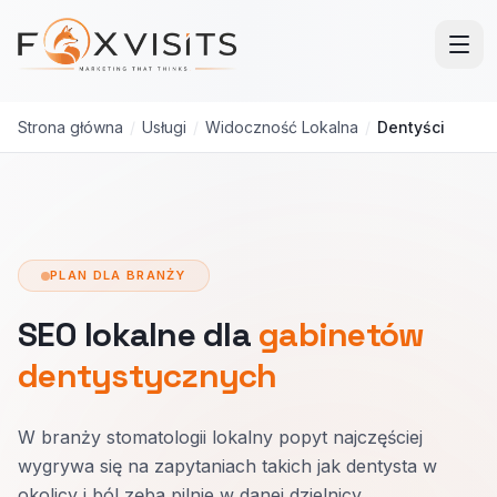
Przejdź do treści głównej
Strona główna
/
Usługi
/
Widoczność Lokalna
/
Dentyści
PLAN DLA BRANŻY
SEO lokalne dla
gabinetów
dentystycznych
W branży stomatologii lokalny popyt najczęściej
wygrywa się na zapytaniach takich jak dentysta w
okolicy i ból zęba pilnie w danej dzielnicy.