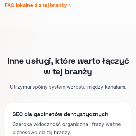
płatności.
FAQ lokalne dla tej branży
Wizyta z bólem skupia się na ulgę, prawdziwej
dostępności tego samego dnia i bezpiecznym
języku.
Wizytówka i biogramy mają zgadzać się z
treścią strony, żeby Google i asystenci AI nie
mylili zakresu.
Inne usługi, które warto łączyć
w tej branży
Utrzymuj spójny system wzrostu między kanałami.
SEO dla gabinetów dentystycznych
Szeroka widoczność organiczna i frazy ważne
biznesowo dla tej branży.