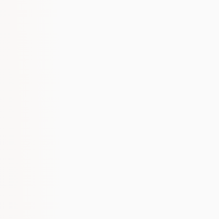
powiedzieć to od razu w pierwszej rozmowie,
niż brać budżet na 3 miesiące i nie dowieźć
nic znaczącego.
Jeśli produkt ma realny popyt,
zdefiniowanego klienta i myślisz o marketingu
jak o infrastrukturze, zbudujemy system,
który działa długoterminowo.