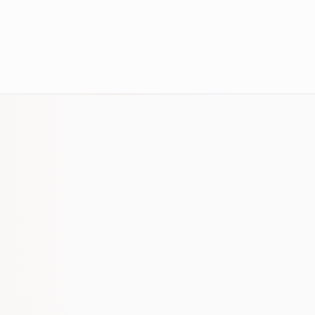
Rozszerzanie autorytetu, poprawa
efektywności i mniejsza zależność od
zmienności kanałów.
Widzieliśmy startupy, które spalały budżet na
marketing zanim były gotowe. Wolimy