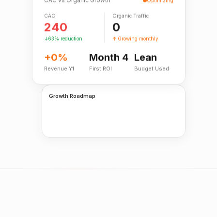
CAC
Organic Traffic
240
0
↓63% reduction
↑ Growing monthly
+0%
Month 4
Lean
Revenue Y1
First ROI
Budget Used
Growth Roadmap