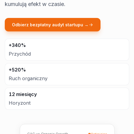
kumulują efekt w czasie.
Odbierz bezpłatny audyt startupu →
+340%
Przychód
+520%
Ruch organiczny
12 miesięcy
Horyzont
CAC vs Organic Growth
Optimizing