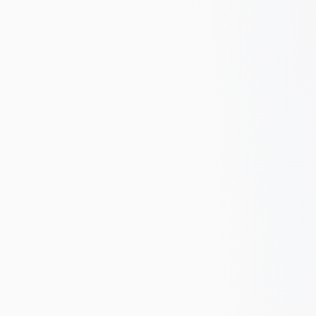
Nowa marka e-commerce musiała równolegle
zbudować opłacalne paid i organic.
Zaprojektowaliśmy architekturę serwisu,
uruchomiliśmy targetowane Google Ads i SEO od
pierwszego dnia. Przychód wzrósł o 340% w
pierwszym roku.
+340%
+520%