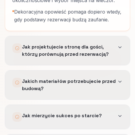
okolicznościowe i wybór miejsca na wieczór.
Dekoracyjna opowieść pomaga dopiero wtedy,
gdy podstawy rezerwacji budzą zaufanie.
Jak projektujecie stronę dla gości,
którzy porównują przed rezerwacją?
Rozdzielamy strony odkrywające od stron
Jakich materiałów potrzebujecie przed
decyzji i ustawiamy praktyczne fakty, zasady
budową?
oraz następny krok tam, gdzie niepewność
rośnie naturalnie.
Priorytetów oferty, logiki rezerwacji, dowodu
Jak mierzycie sukces po starcie?
takiego jak czytelne menu, płynna rezerwacja i
pewność z opinii gości, dobrych zdjęć tam,
gdzie faktycznie pomagają, i zasad