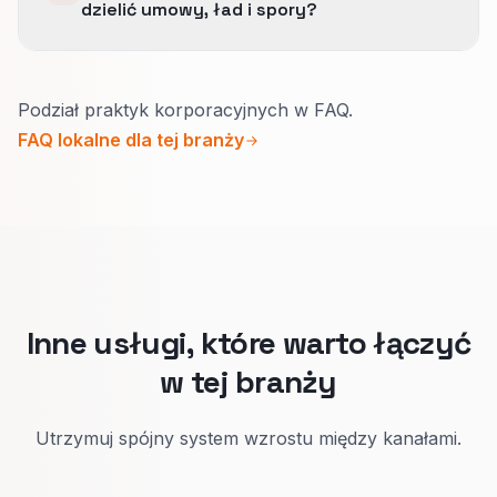
dzielić umowy, ład i spory?
widział jedną handlowo wiarygodną historię.
Tak.
Podział praktyk korporacyjnych w FAQ.
Klient inaczej waży ryzyko, tempo i
FAQ lokalne dla tej branży
doświadczenie branżowe przy każdej
potrzebie.
Wąskie strony pokazują, gdzie jesteście
najmocniejsi.
Inne usługi, które warto łączyć
w tej branży
Utrzymuj spójny system wzrostu między kanałami.