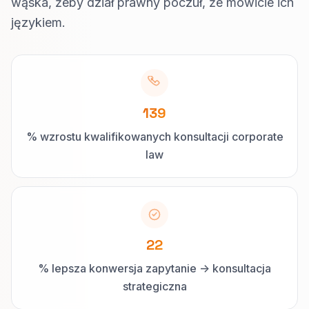
wąska, żeby dział prawny poczuł, że mówicie ich
językiem.
139
% wzrostu kwalifikowanych konsultacji corporate
law
22
% lepsza konwersja zapytanie -> konsultacja
strategiczna