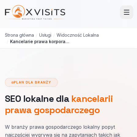
Przejdź do treści głównej
Strona główna
/
Usługi
/
Widoczność Lokalna
/
Kancelarie prawa korporacyjnego
PLAN DLA BRANŻY
SEO lokalne dla
kancelarii
prawa gospodarczego
W branży prawa gospodarczego lokalny popyt
najczęściej wygrywa się na zapytaniach takich jak