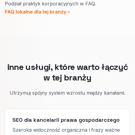
Podział praktyk korporacyjnych w FAQ.
autorytetowe poza logiką bliskości.
Klient inaczej waży ryzyko, tempo i
FAQ lokalne dla tej branży
Osobny cel strony i osobne metadane
doświadczenie branżowe przy każdej
utrzymują oba programy w rozdziale.
potrzebie.
Wąskie strony pokazują, gdzie jesteście
najmocniejsi.
Inne usługi, które warto łączyć
w tej branży
Utrzymuj spójny system wzrostu między kanałami.
SEO dla kancelarii prawa gospodarczego
Szeroka widoczność organiczna i frazy ważne