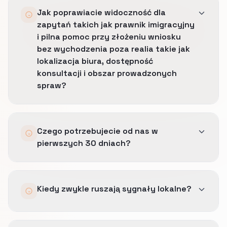
Jak poprawiacie widoczność dla
zapytań takich jak prawnik imigracyjny
i pilna pomoc przy złożeniu wniosku
bez wychodzenia poza realia takie jak
lokalizacja biura, dostępność
konsultacji i obszar prowadzonych
spraw?
Porządkujemy profil, język miast i strony
Czego potrzebujecie od nas w
lokalne tak, by widoczność rosła tylko tam,
pierwszych 30 dniach?
gdzie operacja naprawdę dowozi.
Zasada jest prosta: mocniejszy dowód w
Dostępu do GBP, źródeł cytowań, procesu
obszarach takich jak uprawnienia zawodowe,
Kiedy zwykle ruszają sygnały lokalne?
opinii oraz jasnej listy miast i dzielnic, które
obsługa językowa i zaufanie do biura, mniej
realnie obsługujecie.
luźnych deklaracji strefy i zero sztucznej
ekspansji pod pozycje.
Potrzebujemy też prawdy o operacji w
Porządek w GBP, obsługa opinii i mocniejszy