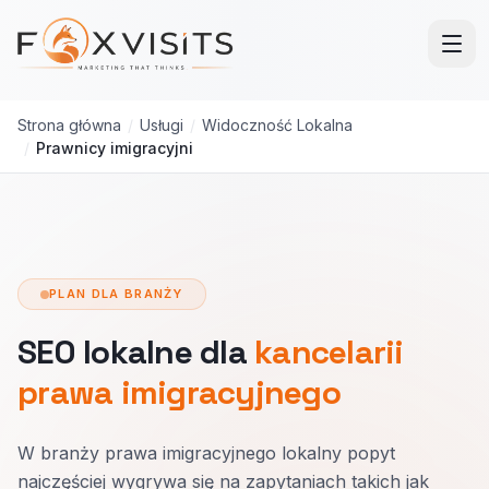
Przejdź do treści głównej
Strona główna
/
Usługi
/
Widoczność Lokalna
/
Prawnicy imigracyjni
PLAN DLA BRANŻY
SEO lokalne dla
kancelarii
prawa imigracyjnego
W branży prawa imigracyjnego lokalny popyt
najczęściej wygrywa się na zapytaniach takich jak