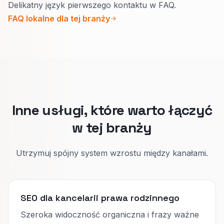
Delikatny język pierwszego kontaktu w FAQ.
autorytetowe poza logiką bliskości.
Każda sytuacja potrzebuje swojego
FAQ lokalne dla tej branży
Osobny cel strony i osobne metadane
spokojnego opisu procedury, czasu i jak
utrzymują oba programy w rozdziale.
wygląda pierwszy kontakt.
Jedna wspólna strona często brzmi
ogólnikowo i odstrasza.
Inne usługi, które warto łączyć
w tej branży
Utrzymuj spójny system wzrostu między kanałami.
SEO dla kancelarii prawa rodzinnego
Szeroka widoczność organiczna i frazy ważne