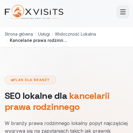
Przejdź do treści głównej
Strona główna
/
Usługi
/
Widoczność Lokalna
/
Kancelarie prawa rodzinnego
PLAN DLA BRANŻY
SEO lokalne dla
kancelarii
prawa rodzinnego
W branży prawa rodzinnego lokalny popyt najczęściej
wygrywa się na zapytaniach takich jak prawnik