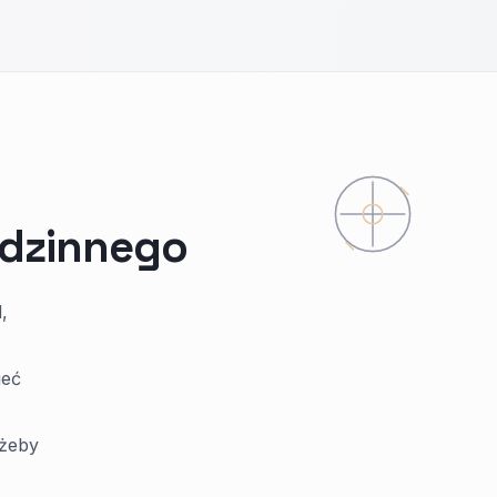
odzinnego
,
ieć
 żeby