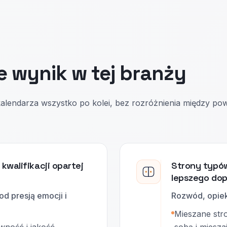
e wynik w tej branży
kalendarza wszystko po kolei, bez rozróżnienia między p
walifikacji opartej
Strony typów
lepszego do
od presją emocji i
Rozwód, opieka
Mieszane str