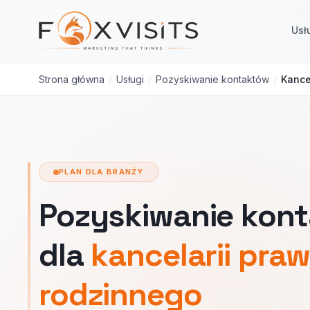
Przejdź do treści głównej
Usł
Strona główna
/
Usługi
/
Pozyskiwanie kontaktów
/
Kance
PLAN DLA BRANŻY
Pozyskiwanie kon
dla
kancelarii pra
rodzinnego