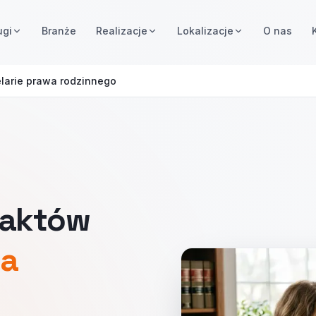
ugi
Branże
Realizacje
Lokalizacje
O nas
larie prawa rodzinnego
taktów
wa