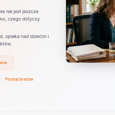
e nie jest jeszcze
omo, czego dotyczy
d, opieka nad dziećmi i
aktów.
kcie
w
·
Poznaj branże