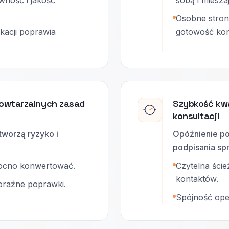
ność i jakość
sobą i mieszaj
Osobne strony
kacji poprawia
gotowość kons
owtarzalnych zasad
Szybkość kwa
konsultacji
tworzą ryzyko i
Opóźnienie po
podpisania sp
mocno konwertować.
Czytelna ści
kontaktów.
doraźne poprawki.
Spójność oper