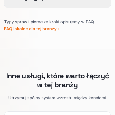
biura, gdy są zgodne z kategoriami GBP i strefą
obsługi.
Osobny blok na główny typ sprawy: praca,
Typy spraw i pierwsze kroki opisujemy w FAQ.
rodzina, azyl, biznes.
FAQ lokalne dla tej branży
Pod spodem FAQ i kroki kontaktu dopasowane
do tej sprawy.
Klient widzi, że rozumiecie jego sytuację, zanim
zadzwoni.
Inne usługi, które warto łączyć
w tej branży
Utrzymuj spójny system wzrostu między kanałami.