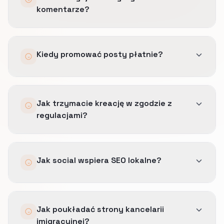
komentarze?
Szablony, ścieżki eskalacji i punkty kontrolne
Kiedy promować posty płatnie?
prawne, żeby odpowiedzi były spokojne i
faktograficzne.
Tylko gdy post już generuje mierzalne wejścia
Jak trzymacie kreację w zgodzie z
na stronę lub wiadomości prywatne powiązane
regulacjami?
z ofertą, którą naprawdę dowieziecie przy
realiach pracy takich jak: lokalizacja biura,
dostępność konsultacji i obszar prowadzonych
Wcześniej zatwierdzamy język obietnic,
spraw.
Jak social wspiera SEO lokalne?
powtarzamy bezpieczne zastrzeżenia i unikamy
obietnic bez pokrycia w dokumentacji.
Dowód wizualny i UGC wzmacniają lokalne
Jak poukładać strony kancelarii
sygnały zaufania, takie jak uprawnienia
imigracyjnej?
zawodowe, obsługa językowa i zaufanie do