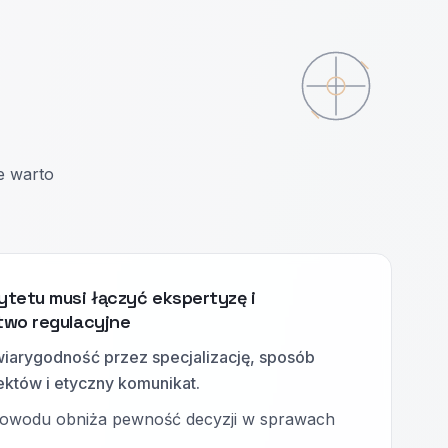
e warto
tetu musi łączyć ekspertyzę i
two regulacyjne
 wiarygodność przez specjalizację, sposób
ektów i etyczny komunikat.
dowodu obniża pewność decyzji w sprawach