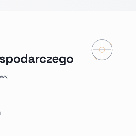
ospodarczego
owy,
i