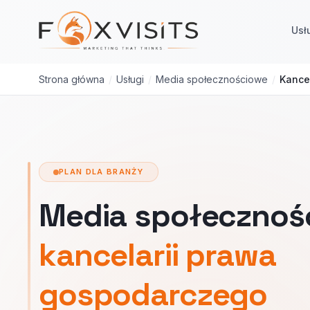
Przejdź do treści głównej
Usł
Strona główna
/
Usługi
/
Media społecznościowe
/
Kance
PLAN DLA BRANŻY
Media społecznoś
kancelarii prawa
gospodarczego