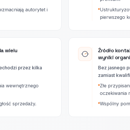
wzmacniają autorytet i
Ustrukturyzo
pierwszego k
la wielu
Źródło konta
wyniki organ
echodzi przez kilka
Bez jasnego pr
zamiast kwalif
ania wewnętrznego
Złe przypisan
oczekiwania r
głość sprzedaży.
Wspólny pomi