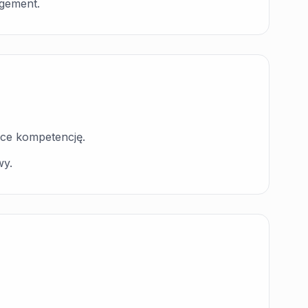
agement.
ące kompetencję.
wy.