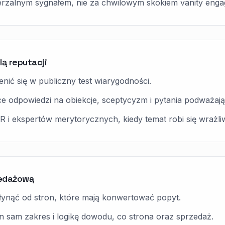
mierzalnym sygnałem, nie za chwilowym skokiem vanity eng
ą reputacji
nić się w publiczny test wiarygodności.
 odpowiedzi na obiekcje, sceptycyzm i pytania podważaj
 PR i ekspertów merytorycznych, kiedy temat robi się wrażli
zedażową
łynąć od stron, które mają konwertować popyt.
en sam zakres i logikę dowodu, co strona oraz sprzedaż.