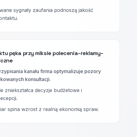
wane sygnały zaufania podnoszą jakość
ontaktu.
ktu pęka przy miksie polecenia–reklamy–
iczne
zypisania kanału firma optymalizuje pozory
ikowanych konsultacji.
ie zniekształca decyzje budżetowe i
ecepcji.
ar spina wzrost z realną ekonomią spraw.