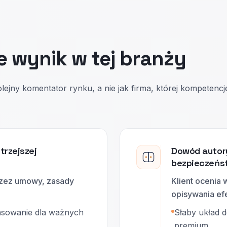
e wynik w tej branży
lejny komentator rynku, a nie jak firma, której kompetencj
trzejszej
Dowód autory
bezpieczeńs
rzez umowy, zasady
Klient ocenia
opisywania ef
asowanie dla ważnych
Słaby układ 
premium.