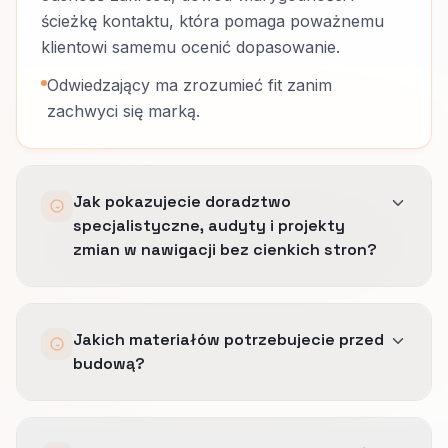
ścieżkę kontaktu, która pomaga poważnemu
klientowi samemu ocenić dopasowanie.
Odwiedzający ma zrozumieć fit zanim
zachwyci się marką.
Jak pokazujecie doradztwo
specjalistyczne, audyty i projekty
zmian w nawigacji bez cienkich stron?
Nadajemy realnym rozróżnieniom usługowym
Jakich materiałów potrzebujecie przed
własne URL-e, scalając słabe nakładki.
budową?
Publikujemy tylko te strony, które niosą
unikalny dowód albo wartość decyzyjną.
Priorytetowych usług, zatwierdzonego dowodu