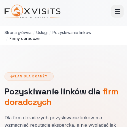
Przejdź do treści głównej
Strona główna
/
Usługi
/
Pozyskiwanie linków
/
Firmy doradcze
PLAN DLA BRANŻY
Pozyskiwanie linków dla
firm
doradczych
Dla firm doradczych pozyskiwanie linków ma
wzmacniać reputację ekspercką, a nie wyglądać jak