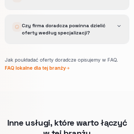
Dokumentujemy dopasowanie przed outreach i
zachowujemy ostrożność tam, gdzie kategoria
Mierzymy jakość ruchu, konwersje
jest wrażliwa na zaufanie.
Czy firma doradcza powinna dzielić
wspomagane i to, czy linkowane strony
oferty według specjalizacji?
usługowe zyskują stabilniejszą widoczność oraz
lepiej dopasowane zapytania.
Tak.
Jak poukładać oferty doradcze opisujemy w FAQ.
Gdy inny jest zakres, osobne strony pokazują
FAQ lokalne dla tej branży
właściwe efekty, referencje i następny krok.
Gość wie, czy pasujecie, zanim umówi
rozmowę.
Inne usługi, które warto łączyć
w tej branży