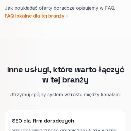
Tak.
Jak poukładać oferty doradcze opisujemy w FAQ.
Gdy inny jest zakres, osobne strony pokazują
FAQ lokalne dla tej branży
właściwe efekty, referencje i następny krok.
Gość wie, czy pasujecie, zanim umówi
rozmowę.
Inne usługi, które warto łączyć
w tej branży
Utrzymuj spójny system wzrostu między kanałami.
SEO dla firm doradczych
Szeroka widoczność organiczna i frazy ważne