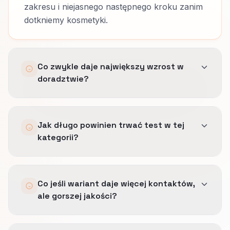
zakresu i niejasnego następnego kroku zanim
dotkniemy kosmetyki.
Co zwykle daje największy wzrost w
doradztwie?
Jasność zakresu, kolejność dowodu i pewność
Jak długo powinien trwać test w tej
kolejnego kroku.
kategorii?
W advisory częściej wygrywa redukcja
niepewności niż mocniejsze dociskanie
Na tyle długo, żeby złapać sensowną próbę
wezwania do działania.
Co jeśli wariant daje więcej kontaktów,
poważnych zapytań, a nie tylko surowy ruch.
ale gorszej jakości?
Cykl dobrego kontaktu zwykle jest wolniejszy
niż sama zmiana w interfejsie.