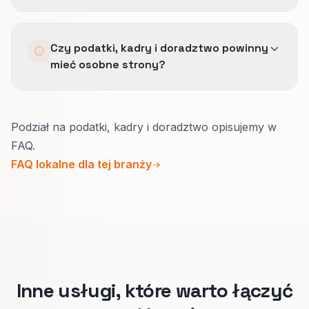
którą buduje dobre SEO.
Po mniejszej liczbie streszczeń rozmywających
Poprawia to, jak ekspertyza jest wyciągana i
Czy podatki, kadry i doradztwo powinny
ofertę, czystszym powtarzaniu dowodu i
powtarzana, ale nie zastępuje porządnych
mieć osobne strony?
mniejszej potrzebie tłumaczenia przez sprzedaż
stron.
podstaw przed kontaktem.
Tak.
Podział na podatki, kadry i doradztwo opisujemy w
Inna jest pilność, klient i dowód.
FAQ.
Osobne strony przyciągają poważne pytania
FAQ lokalne dla tej branży
zamiast rozmów tylko o cenie bez kontekstu.
Inne usługi, które warto łączyć