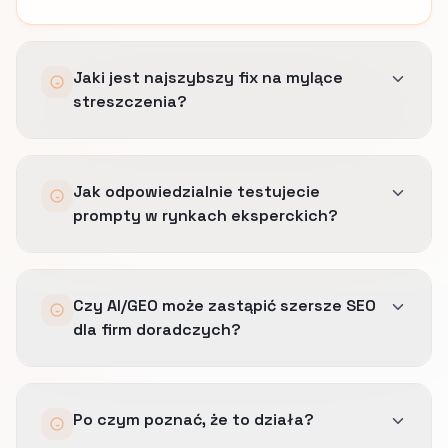
Jaki jest najszybszy fix na mylące
streszczenia?
Zaostrzamy strony, schema i profile wokół
Jak odpowiedzialnie testujecie
zakresu, geografii i dowodu.
prompty w rynkach eksperckich?
Usuwamy język, który brzmi szerzej niż to, co
forma spotkań, profil klientów i obsługiwane
Mamy stałą listę pytań kupujących,
lokalizacje naprawdę obroni.
Czy AI/GEO może zastąpić szersze SEO
porównujemy wyniki w czasie i
dla firm doradczych?
priorytetyzujemy te odpowiedzi, które
najmocniej wpływają na zaufanie, dopasowanie
i jasność sprzedażową.
Nie.
Po czym poznać, że to działa?
AI/GEO opiera się na tej samej głębi treści,