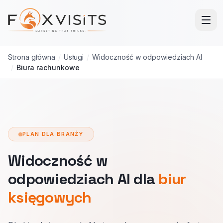
Przejdź do treści głównej
Strona główna
/
Usługi
/
Widoczność w odpowiedziach AI
/
Biura rachunkowe
PLAN DLA BRANŻY
Widoczność w
odpowiedziach AI dla
biur
księgowych