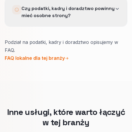
Przez ciaśniejsze dopasowania, jasne
opinie klientów biznesowych i wiarygodność
Czy podatki, kadry i doradztwo powinny
wykluczenia i treść landing page, która
biura, ścieżka płatna wzmacnia tę samą
mieć osobne strony?
wcześniej pokazuje, dla kogo oferta jest, a dla
historię.
kogo nie jest.
Tak.
Podział na podatki, kadry i doradztwo opisujemy w
Inna jest pilność, klient i dowód.
FAQ.
Osobne strony przyciągają poważne pytania
FAQ lokalne dla tej branży
zamiast rozmów tylko o cenie bez kontekstu.
Inne usługi, które warto łączyć
w tej branży