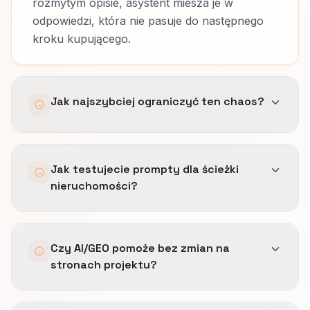
rozmytym opisie, asystent miesza je w
odpowiedzi, która nie pasuje do następnego
kroku kupującego.
Jak najszybciej ograniczyć ten chaos?
Rozdzielamy logikę etapów na stronach,
Jak testujecie prompty dla ścieżki
profilach i w schema.
nieruchomości?
Przepisujemy odpowiedzi pod odczyt tak, żeby
model rozumiał, które fakty należą do
Sprawdzamy pytania zadawane na różnych
porównania, które do projektu, a które do
Czy AI/GEO pomoże bez zmian na
etapach i patrzymy, czy obecna odpowiedź
kolejnego kroku.
stronach projektu?
pomaga iść dalej, czy wysyła kupującego w złą
część ścieżki.