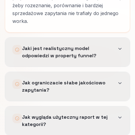
żeby rozeznanie, porównanie i bardziej
sprzedażowe zapytania nie trafiały do jednego
worka.
Jaki jest realistyczny model
odpowiedzi w property funnel?
Szybkie potwierdzenie jest ważne, ale różne
Jak ograniczacie słabe jakościowo
etapy wymagają różnej obsługi.
zapytania?
Część kontaktów potrzebuje szybkiego
kontaktu sprzedaży, a część sensownego
Wcześniej kwalifikujemy timing, dopasowanie do
nurture i klarowniejszego następnego kroku.
Jak wygląda użyteczny raport w tej
projektu i powagę intencji, żeby niewłaściwe
kategorii?
kontakty nie zalewały zespołu zanim pokażą
realną gotowość.