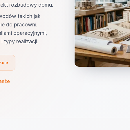
rojekt rozbudowy domu.
owodów takich jak
nie do pracowni,
aliami operacyjnymi,
 typy realizacji.
kcie
ranże