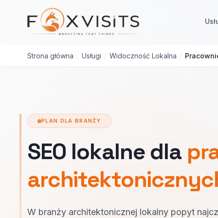
Przejdź do treści głównej
Usł
Strona główna
/
Usługi
/
Widoczność Lokalna
/
Pracownie
PLAN DLA BRANŻY
SEO lokalne dla
pr
architektonicznyc
W branży architektonicznej lokalny popyt najc