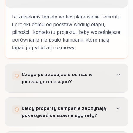
Rozdzielamy tematy wokół planowanie remontu
i projekt domu od podstaw według etapu,
pilności i kontekstu projektu, żeby wcześniejsze
porównanie nie psuło kampanii, które mają
łapać popyt bliżej rozmowy.
Czego potrzebujecie od nas w
pierwszym miesiącu?
Priorytetów projektowych, logiki etapów,
Kiedy property kampanie zaczynają
sygnałów marży, materiałów dowodowych i
pokazywać sensowne sygnały?
jasności, które zapytania mają trafić od razu do
zespołu, a które do spokojniejszego nurture.