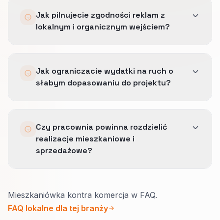
Zwykle po rozdzieleniu etapów, dopięciu
Jak pilnujecie zgodności reklam z
landingów i remarketingu.
lokalnym i organicznym wejściem?
Część segmentów potrzebuje więcej czasu, bo
klient wraca i porównuje zanim wyśle
Ruch płatny trafia na strony, które powtarzają
zapytanie.
Jak ograniczacie wydatki na ruch o
tę samą prawdę o projekcie, lokalnym
słabym dopasowaniu do projektu?
kontekście i dowodzie, również takim jak
lokalne realizacje, znajomość procedur i
zaufanie do pracowni.
Co tydzień przeglądamy frazy, zawężamy
Czy pracownia powinna rozdzielić
mieszanki etapów i wycinamy geografie albo
realizacje mieszkaniowe i
tematy, które zbierają uwagę, ale nie
sprzedażowe?
przesuwają klienta sensownie do przodu.
Tak.
Mieszkaniówka kontra komercja w FAQ.
Właściciel domu patrzy na styl życia, budżet i
FAQ lokalne dla tej branży
prowadzenie remontu.