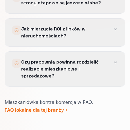
strony etapowe są jeszcze słabe?
Kąt ma wspierać prawdziwy cel strony, a nie
tylko wspominać markę.
Tylko do pewnego momentu.
Jak mierzycie ROI z linków w
Link może wysłać autorytet, ale słaba strona
nieruchomościach?
etapowa nadal potrzebuje jasnego dowodu,
kontekstu i logiki następnego kroku.
Sprawdzamy jakość ruchu referencyjnego,
Czy pracownia powinna rozdzielić
przejście do następnego etapu decyzji i to, czy
realizacje mieszkaniowe i
wzmacniane strony faktycznie poprawiają
sprzedażowe?
widoczność tam, gdzie ma to znaczenie.
Tak.
Mieszkaniówka kontra komercja w FAQ.
Właściciel domu patrzy na styl życia, budżet i
FAQ lokalne dla tej branży
prowadzenie remontu.
Klient sprzedażowy na harmonogram,