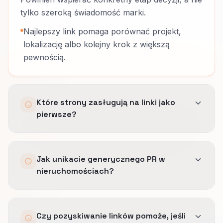
tylko szeroką świadomość marki.
Najlepszy link pomaga porównać projekt,
lokalizację albo kolejny krok z większą
pewnością.
Które strony zasługują na linki jako
pierwsze?
Najczęściej strony projektu, porównania albo
Jak unikacie generycznego PR w
etapu, które potrzebują autorytetu tam, gdzie
nieruchomościach?
klient naprawdę ocenia opcje.
Strategia homepage-first zwykle rozmywa tę
Budujemy narracje wokół historii projektu,
ścieżkę.
Czy pozyskiwanie linków pomoże, jeśli
lokalnego kontekstu i etapu decyzji kupującego.