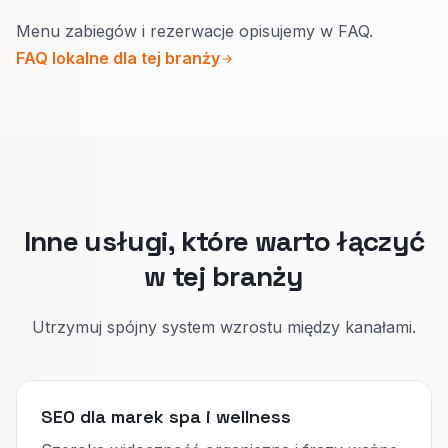
Tak.
Menu zabiegów i rezerwacje opisujemy w FAQ.
Gość chce znać efekt, czas i pielęgnację po
FAQ lokalne dla tej branży
zabiegu prostym językiem.
Osobne ścieżki przyspieszają rezerwację
online i mniej wyjaśnień w recepcji.
Inne usługi, które warto łączyć
w tej branży
Utrzymuj spójny system wzrostu między kanałami.
SEO dla marek spa i wellness