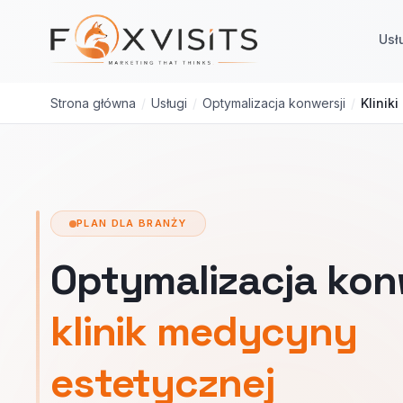
Przejdź do treści głównej
Usł
Strona główna
/
Usługi
/
Optymalizacja konwersji
/
Klinik
PLAN DLA BRANŻY
Optymalizacja konw
klinik medycyny
estetycznej