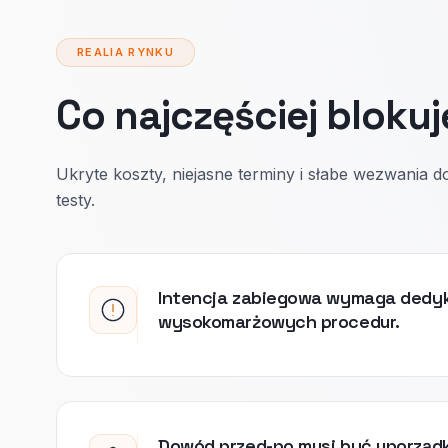
REALIA RYNKU
Co najczęściej blokuj
Ukryte koszty, niejasne terminy i słabe wezwania do
testy.
Intencja zabiegowa wymaga dedy
wysokomarżowych procedur.
Dowód przed-po musi być uporząd