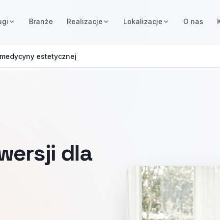
ugi
Branże
Realizacje
Lokalizacje
O nas
i medycyny estetycznej
ersji dla