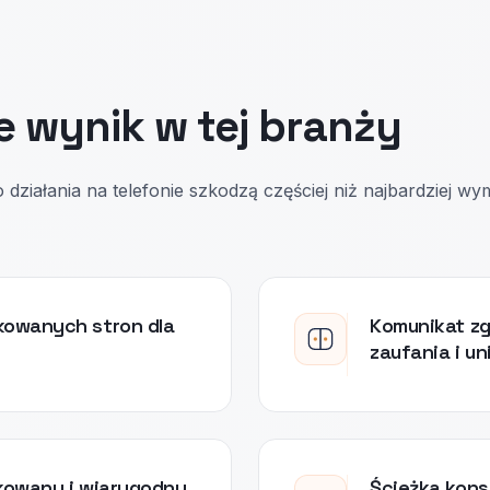
e wynik w tej branży
 działania na telefonie szkodzą częściej niż najbardziej w
kowanych stron dla
Komunikat zg
zaufania i u
kowany i wiarygodny,
Ścieżka kons