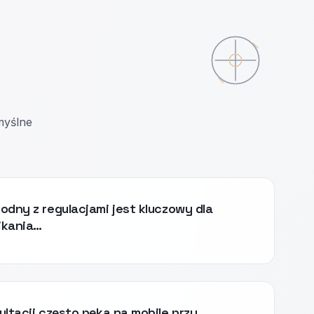
ymyślne
odny z regulacjami jest kluczowy dla
nikania…
ultacji często pęka na mobile przy