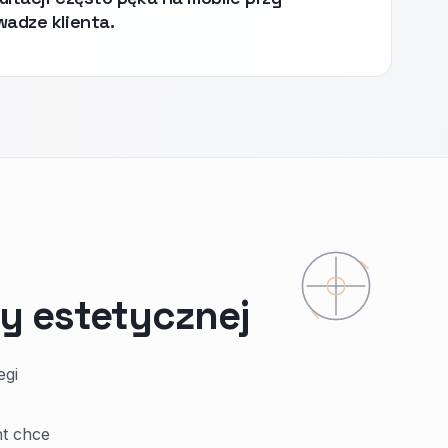
wadze klienta.
y estetycznej
egi
nt chce