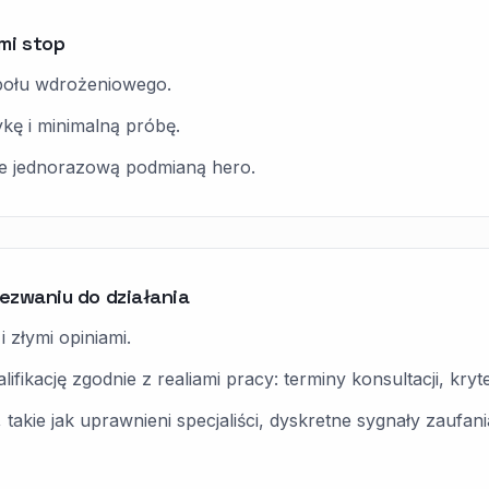
mi stop
społu wdrożeniowego.
kę i minimalną próbę.
ie jednorazową podmianą hero.
wezwaniu do działania
i złymi opiniami.
fikację zgodnie z realiami pracy: terminy konsultacji, kryter
akie jak uprawnieni specjaliści, dyskretne sygnały zaufania 