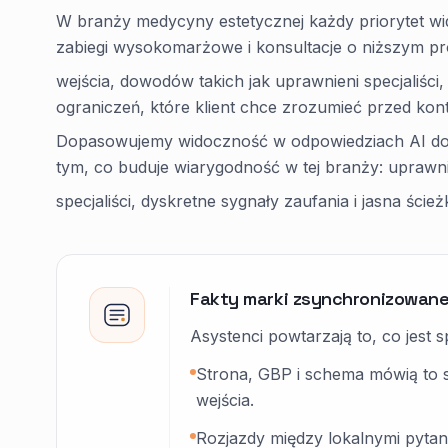
W branży medycyny estetycznej każdy priorytet w
zabiegi wysokomarżowe i konsultacje o niższym p
wejścia, dowodów takich jak uprawnieni specjaliści, 
ograniczeń, które klient chce zrozumieć przed kon
Dopasowujemy widoczność w odpowiedziach AI do 
tym, co buduje wiarygodność w tej branży: uprawni
specjaliści, dyskretne sygnały zaufania i jasna ścież
Fakty marki zsynchronizowane
Asystenci powtarzają to, co jest 
Strona, GBP i schema mówią to s
wejścia.
Rozjazdy między lokalnymi pytani