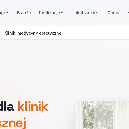
ugi
Branże
Realizacje
Lokalizacje
O nas
/
Kliniki medycyny estetycznej
dla
klinik
znej