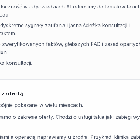
idoczność w odpowiedziach AI odnosimy do tematów takich
rogu
dyskretne sygnały zaufania i jasna ścieżka konsultacji i
taktem.
zweryfikowanych faktów, głębszych FAQ i zasad opartyc
eni
ka konsultacji.
 z ofertą
spójnie pokazane w wielu miejscach.
amo o zakresie oferty. Chodzi o usługi takie jak: zabiegi
ami a operacją naprawiamy u źródła. Przykład: klinika zab