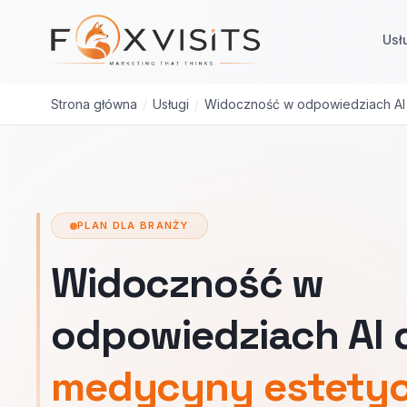
Przejdź do treści głównej
Usł
Strona główna
/
Usługi
/
Widoczność w odpowiedziach AI
PLAN DLA BRANŻY
Widoczność w
odpowiedziach AI 
medycyny estetyc