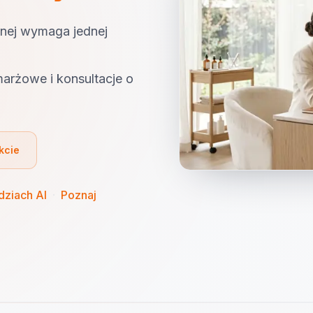
znej wymaga jednej
marżowe i konsultacje o
kcie
dziach AI
·
Poznaj