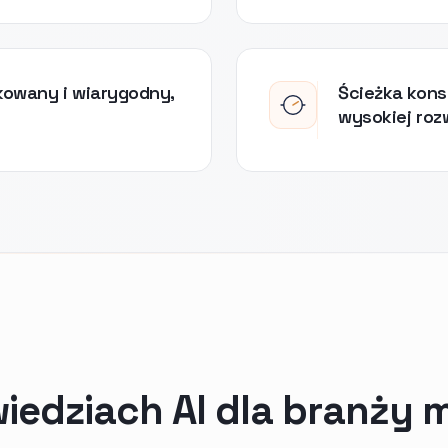
kowany i wiarygodny,
Ścieżka kons
wysokiej roz
edziach AI dla branży 