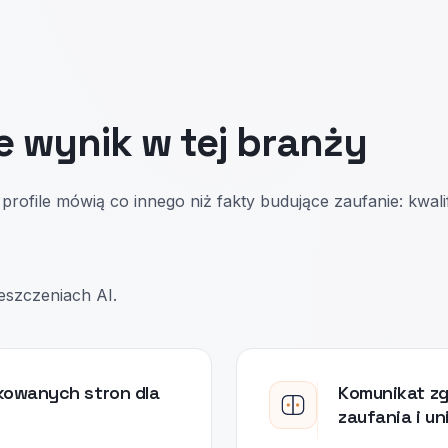
e wynik w tej branży
profile mówią co innego niż fakty budujące zaufanie: kwali
eszczeniach AI.
kowanych stron dla
Komunikat zg
zaufania i u