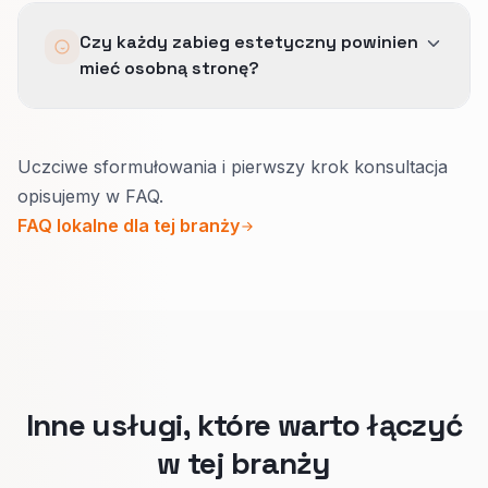
Dowód wizualny i UGC wzmacniają lokalne
Czy każdy zabieg estetyczny powinien
sygnały zaufania, takie jak uprawnieni
mieć osobną stronę?
specjaliści, dyskretne sygnały zaufania i jasna
ścieżka konsultacji, gdy są zgodne z
kategoriami GBP i strefą obsługi.
Zwykle tak.
Uczciwe sformułowania i pierwszy krok konsultacja
Inne są pytania, ryzyka do wyjaśnienia i grupa
opisujemy w FAQ.
odbiorców.
FAQ lokalne dla tej branży
Jasne strony pomagą właściwym osobom
umówić konsultację i ograniczają nietrafione
wizyty w recepcji.
Inne usługi, które warto łączyć
w tej branży