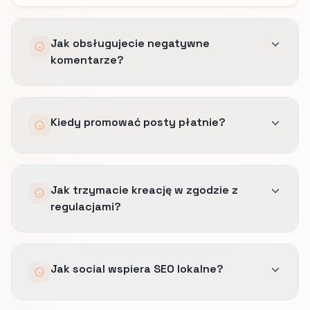
Jak obsługujecie negatywne
komentarze?
Szablony, ścieżki eskalacji i punkty kontrolne
Kiedy promować posty płatnie?
prawne, żeby odpowiedzi były spokojne i
faktograficzne.
Tylko gdy post już generuje mierzalne wejścia
Jak trzymacie kreację w zgodzie z
na stronę lub wiadomości prywatne powiązane
regulacjami?
z ofertą, którą naprawdę dowieziecie przy
realiach pracy takich jak: terminy konsultacji,
kryteria kwalifikacji i obsługiwane lokalizacje.
Wcześniej zatwierdzamy język obietnic,
Jak social wspiera SEO lokalne?
powtarzamy bezpieczne zastrzeżenia i unikamy
obietnic bez pokrycia w dokumentacji.