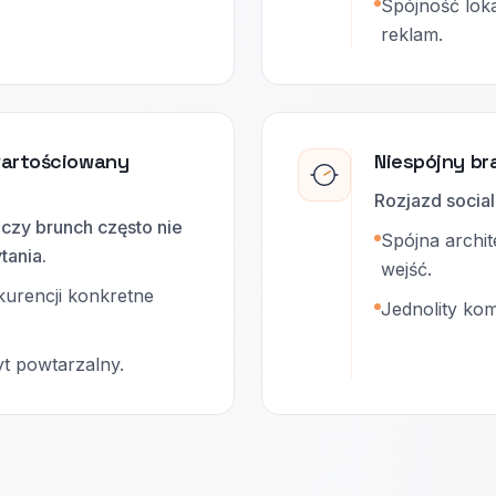
Spójność lok
reklam.
wartościowany
Niespójny br
Rozjazd social
 czy brunch często nie
Spójna archit
tania.
wejść.
urencji konkretne
Jednolity ko
t powtarzalny.