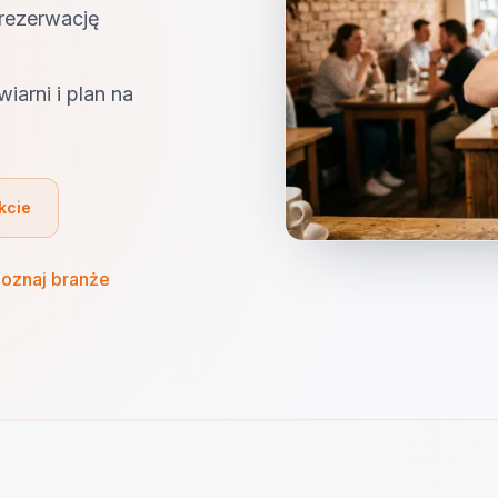
rezerwację
iarni i plan na
kcie
oznaj branże