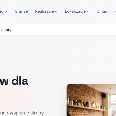
ugi
Branże
Realizacje
Lokalizacje
O nas
 i bary
w dla
nno wspierać strony,