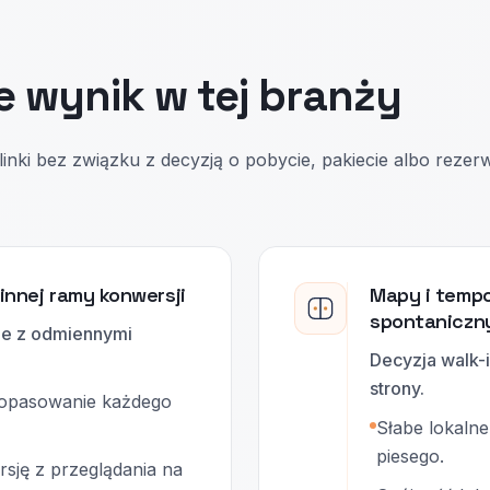
e wynik w tej branży
nki bez związku z decyzją o pobycie, pakiecie albo rezerwa
innej ramy konwersji
Mapy i tempo
spontaniczn
zje z odmiennymi
Decyzja walk-
strony.
 dopasowanie każdego
Słabe lokalne
piesego.
sję z przeglądania na