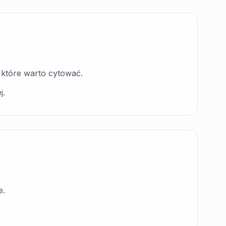
 które warto cytować.
j.
e.