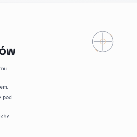
rów
ni i
tem.
y pod
czby