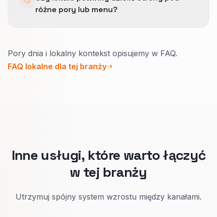
interfejsie.
różne pory lub menu?
SEO lokalne potwierdza miejsce i zaufanie.
AI/GEO pilnuje, żeby te same fakty dało się
Tak.
potem czysto powtórzyć, zamiast zgadywać.
Pory dnia i lokalny kontekst opisujemy w FAQ.
Gdy oferta i klimat się zmieniają, osobne strony
FAQ lokalne dla tej branży
pomagają sąsiadom znaleźć właściwe godziny,
poziom hałasu i menu.
To podnosi wejścia bez rezerwacji i
rezerwacje.
Inne usługi, które warto łączyć
w tej branży
Utrzymuj spójny system wzrostu między kanałami.