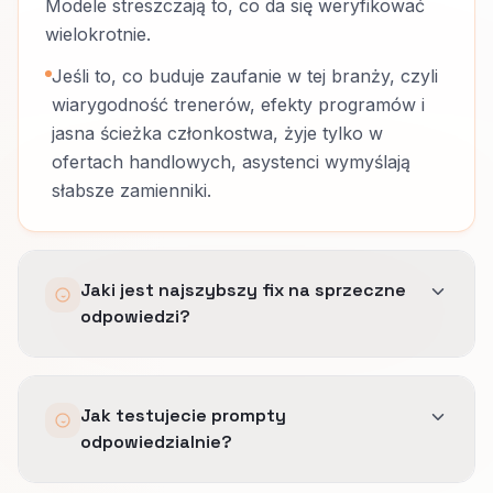
Modele streszczają to, co da się weryfikować
wielokrotnie.
Jeśli to, co buduje zaufanie w tej branży, czyli
wiarygodność trenerów, efekty programów i
jasna ścieżka członkostwa, żyje tylko w
ofertach handlowych, asystenci wymyślają
słabsze zamienniki.
Jaki jest najszybszy fix na sprzeczne
odpowiedzi?
Wyrównanie strony, GBP i schema pod zakres,
Jak testujecie prompty
geografię i godziny.
odpowiedzialnie?
Usuwamy miękkie obietnice sprzeczne z
realiami pracy: obszar dojazdu klientów,