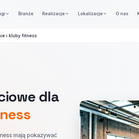
ugi
Branże
Realizacje
Lokalizacje
O nas
ie i kluby fitness
ciowe dla
tness
itness mają pokazywać