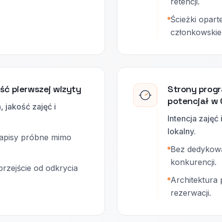
retencji.
Ścieżki opart
członkowskie
ść pierwszej wizyty
Strony prog
potencjał w 
 jakość zajęć i
Intencja zajęć
lokalny.
zapisy próbne mimo
Bez dedykowa
konkurencji.
zejście od odkrycia
Architektura
rezerwacji.